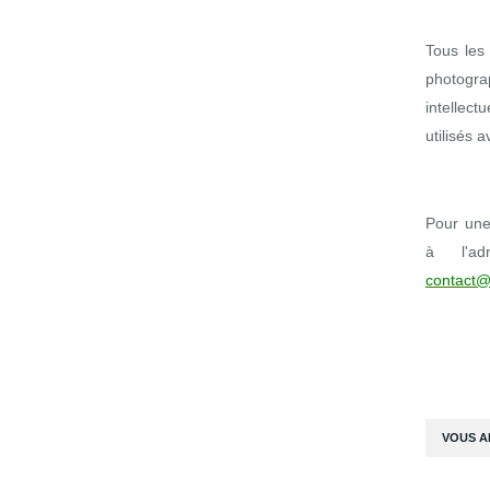
Tous les 
photogr
intellect
utilisés 
Pour une 
à l'ad
contact@
VOUS A