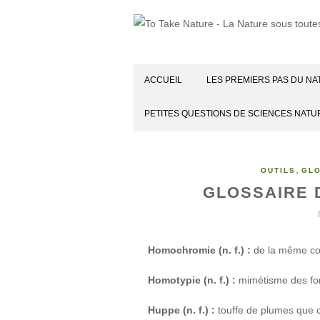
ACCUEIL
LES PREMIERS PAS DU NA
PETITES QUESTIONS DE SCIENCES NATU
,
OUTILS
GL
GLOSSAIRE D
Homochromie (n. f.) :
de la même cou
Homotypie (n. f.) :
mimétisme des for
Huppe (n. f.) :
touffe de plumes que c