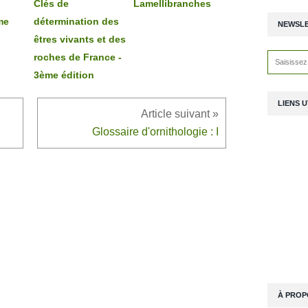
Clés de
Lamellibranches
me
détermination des
NEWSL
êtres vivants et des
roches de France -
3ème édition
LIENS U
Glossaire d'ornithologie : I
À PROP