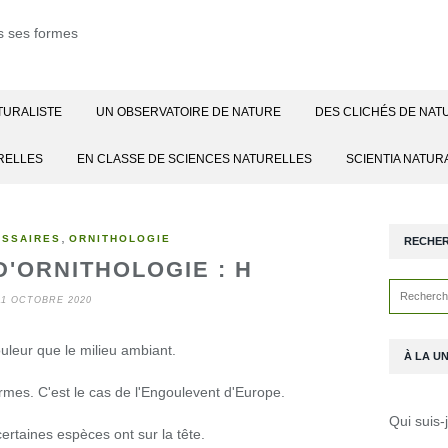
TURALISTE
UN OBSERVATOIRE DE NATURE
DES CLICHÉS DE NAT
RELLES
EN CLASSE DE SCIENCES NATURELLES
SCIENTIA NATUR
,
OSSAIRES
ORNITHOLOGIE
RECHE
'ORNITHOLOGIE : H
11 OCTOBRE 2020
leur que le milieu ambiant.
À LA U
mes. C'est le cas de l'Engoulevent d'Europe.
Qui suis-
ertaines espèces ont sur la tête.