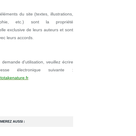
éléments du site (textes, illustrations,
aphie, etc.) sont la propriété
uelle exclusive de leurs auteurs et sont
avec leurs accords.
demande d'utilisation, veuillez écrire
resse électronique suivante :
totakenature.fr
.
IMEREZ AUSSI :