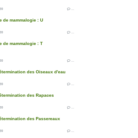
20
…
e de mammalogie : U
20
…
e de mammalogie : T
20
…
étermination des Oiseaux d'eau
20
…
étermination des Rapaces
20
…
étermination des Passereaux
20
…