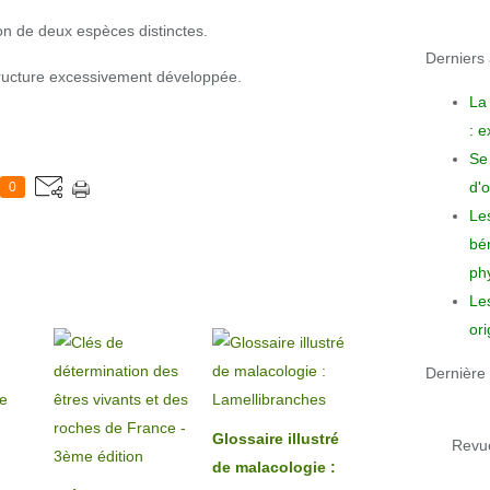
n de deux espèces distinctes.
Derniers a
tructure excessivement développée.
La
: 
Se 
d'o
0
Le
bén
phy
Le
ori
Dernière 
Glossaire illustré
Revue
de malacologie :