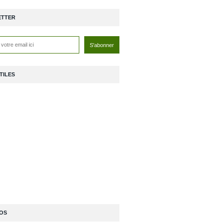
ETTER
TILES
OS