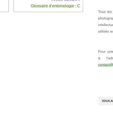
Glossaire d'entomologie : C
Tous les 
photogr
intellect
utilisés 
Pour une 
à l'ad
contact@
VOUS A