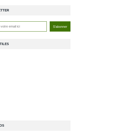
ETTER
TILES
OS