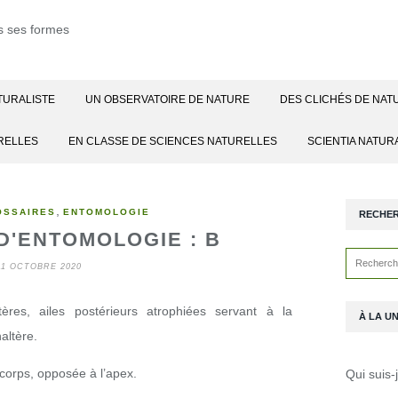
TURALISTE
UN OBSERVATOIRE DE NATURE
DES CLICHÉS DE NAT
RELLES
EN CLASSE DE SCIENCES NATURELLES
SCIENTIA NATUR
,
OSSAIRES
ENTOMOLOGIE
RECHE
D'ENTOMOLOGIE : B
11 OCTOBRE 2020
res, ailes postérieurs atrophiées servant à la
À LA U
haltère.
 corps, opposée à l’apex.
Qui suis-