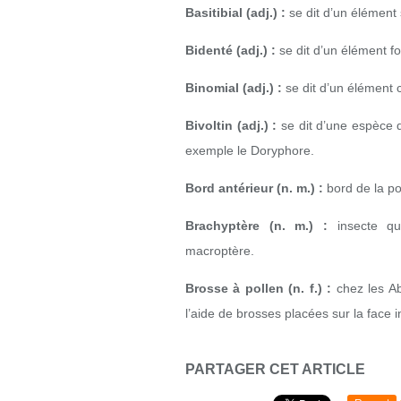
Basitibial (adj.) :
se dit d’un élément s
Bidenté (adj.) :
se dit d’un élément f
Binomial (adj.) :
se dit d’un élément c
Bivoltin (adj.) :
se dit d’une espèce 
exemple le Doryphore.
Bord antérieur (n. m.) :
bord de la po
Brachyptère (n. m.) :
insecte qu
macroptère.
Brosse à pollen (n. f.) :
chez les Abe
l’aide de brosses placées sur la face 
PARTAGER CET ARTICLE