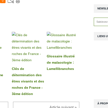
0
NEWSL
LIENS U
Glossaire illustré
de malacologie :
Clés de
Lamellibranches
me
détermination des
êtres vivants et des
roches de France -
3ème édition
À PROP