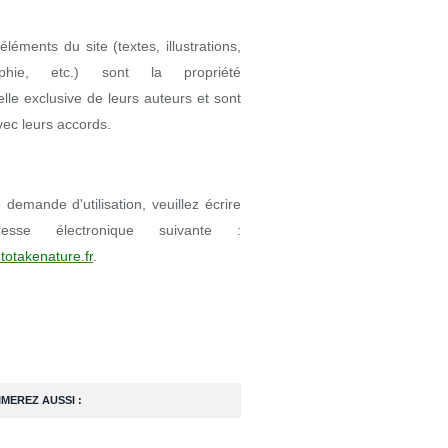
éléments du site (textes, illustrations,
aphie, etc.) sont la propriété
uelle exclusive de leurs auteurs et sont
avec leurs accords.
demande d'utilisation, veuillez écrire
resse électronique suivante :
totakenature.fr
.
IMEREZ AUSSI :