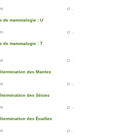
20
…
e de mammalogie : U
20
…
e de mammalogie : T
20
…
étermination des Mantes
20
…
étermination des Sésies
20
…
étermination des Écailles
20
…