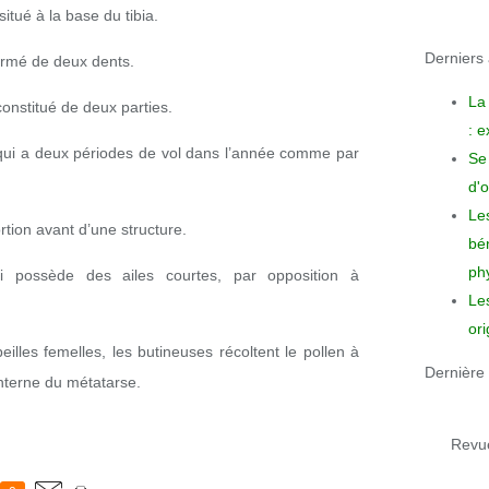
itué à la base du tibia.
Derniers a
ormé de deux dents.
La
onstitué de deux parties.
: 
qui a deux périodes de vol dans l’année comme par
Se 
d'o
Le
rtion avant d’une structure.
bén
phy
i possède des ailes courtes, par opposition à
Le
ori
illes femelles, les butineuses récoltent le pollen à
Dernière 
interne du métatarse.
Revue