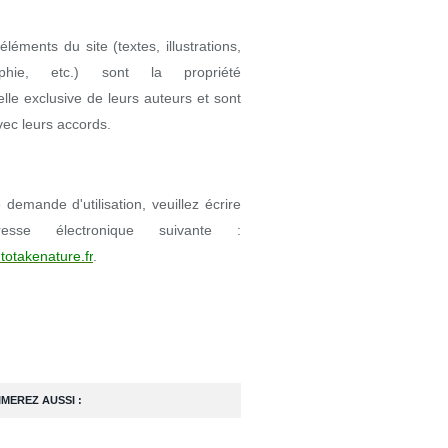
éléments du site (textes, illustrations,
aphie, etc.) sont la propriété
uelle exclusive de leurs auteurs et sont
avec leurs accords.
demande d'utilisation, veuillez écrire
resse électronique suivante :
totakenature.fr
.
IMEREZ AUSSI :