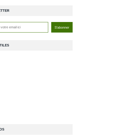
ETTER
TILES
OS