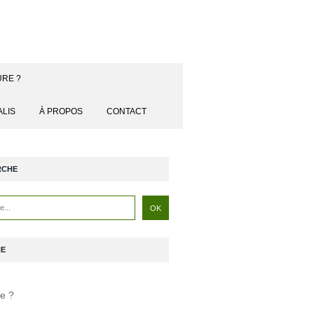
URE ?
ALIS
À PROPOS
CONTACT
RCHE
NE
je ?