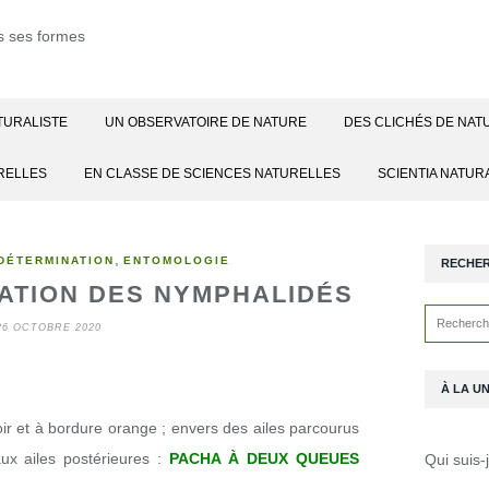
TURALISTE
UN OBSERVATOIRE DE NATURE
DES CLICHÉS DE NAT
RELLES
EN CLASSE DE SCIENCES NATURELLES
SCIENTIA NATUR
,
DÉTERMINATION
ENTOMOLOGIE
RECHE
ATION DES NYMPHALIDÉS
26 OCTOBRE 2020
À LA U
noir et à bordure orange ; envers des ailes parcourus
ux ailes postérieures :
PACHA À DEUX QUEUES
Qui suis-