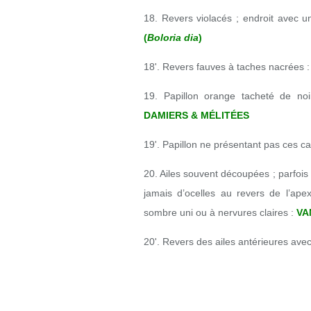
18. Revers violacés ; endroit avec un
(
Boloria dia
)
18'. Revers fauves à taches nacrées 
19. Papillon orange tacheté de no
DAMIERS & MÉLITÉES
19'. Papillon ne présentant pas ces ca
20. Ailes souvent découpées ; parfois 
jamais d’ocelles au revers de l’ape
sombre uni ou à nervures claires :
VA
20'. Revers des ailes antérieures ave