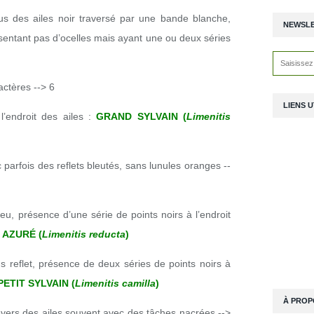
sus des ailes noir traversé par une bande blanche,
NEWSL
résentant pas d’ocelles mais ayant une ou deux séries
actères --> 6
LIENS U
l’endroit des ailes :
GRAND SYLVAIN (
Limenitis
c parfois des reflets bleutés, sans lunules oranges --
bleu, présence d’une série de points noirs à l’endroit
 AZURÉ (
Limenitis reducta
)
ns reflet, présence de deux séries de points noirs à
PETIT SYLVAIN (
Limenitis camilla
)
À PROP
revers des ailes souvent avec des tâches nacrées -->