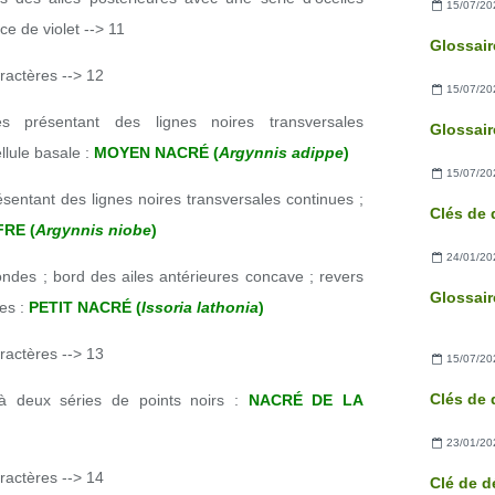
15/07/20
e de violet --> 11
ractères --> 12
15/07/20
s présentant des lignes noires transversales
llule basale :
MOYEN NACRÉ (
Argynnis adippe
)
15/07/20
ésentant des lignes noires transversales continues ;
FRE (
Argynnis niobe
)
24/01/20
ondes ; bord des ailes antérieures concave ; revers
es :
PETIT NACRÉ (
Issoria lathonia
)
ractères --> 13
15/07/20
 à deux séries de points noirs :
NACRÉ DE LA
23/01/20
ractères --> 14