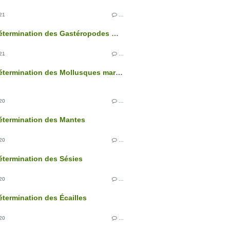
21
…
Clé de détermination des Gastéropodes marins
21
…
Clé de détermination des Mollusques marins
20
…
étermination des Mantes
20
…
étermination des Sésies
20
…
étermination des Écailles
20
…