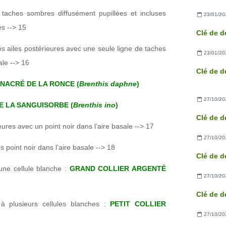
 taches sombres diffusément pupillées et incluses
23/01/20
s --> 15
 des ailes postérieures avec une seule ligne de taches
23/01/20
ale --> 16
NACRÉ DE LA RONCE (
Brenthis daphne
)
27/10/20
E LA SANGUISORBE (
Brenthis ino
)
Clé de d
eures avec un point noir dans l’aire basale --> 17
27/10/20
 point noir dans l’aire basale --> 18
Clé de d
une cellule blanche :
GRAND COLLIER ARGENTÉ
27/10/20
Clé de d
 à plusieurs cellules blanches :
PETIT COLLIER
27/10/20