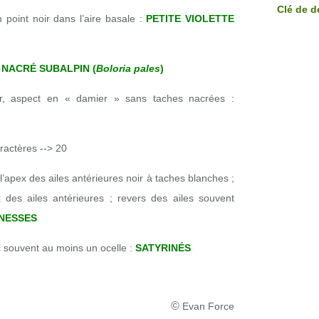
Clé de d
 point noir dans l’aire basale :
PETITE VIOLETTE
:
NACRÉ SUBALPIN (
Boloria pales
)
ir, aspect en « damier » sans taches nacrées :
ractères --> 20
l’apex des ailes antérieures noir à taches blanches ;
x des ailes antérieures ; revers des ailes souvent
NESSES
c souvent au moins un ocelle :
SATYRINÉS
©
Evan Force