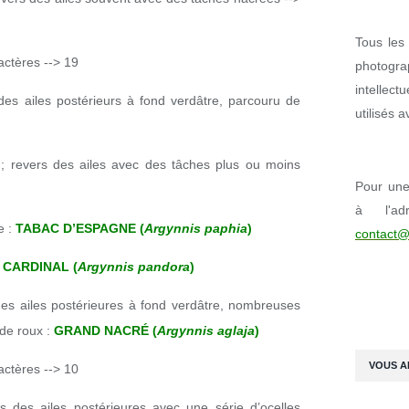
Tous les 
actères --> 19
photogr
intellect
 des ailes postérieurs à fond verdâtre, parcouru de
utilisés 
le ; revers des ailes avec des tâches plus ou moins
Pour une 
à l'ad
e :
TABAC D’ESPAGNE (
Argynnis paphia
)
contact@
:
CARDINAL (
Argynnis pandora
)
 des ailes postérieures à fond verdâtre, nombreuses
 de roux :
GRAND NACRÉ (
Argynnis aglaja
)
VOUS A
actères --> 10
rs des ailes postérieures avec une série d’ocelles