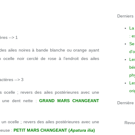
Derniers a
La
: 
ères --> 1
Se 
des ailes noires à bande blanche ou orange ayant
d'o
n ocelle noir cerclé de rose à l’endroit des ailes
Le
bén
phy
actères --> 3
Le
ori
ns ocelle ; revers des ailes postérieures avec une
t une dent nette :
GRAND MARS CHANGEANT
Dernière 
c un ocelle ; revers des ailes postérieures avec une
Revue
ueuse :
PETIT MARS CHANGEANT (
Apatura ilia
)