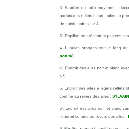
3. Papillon de taille moyenne ; des
parfois des reflets bleus ; ailes ne p
de points noires --> 4
3'. Papillon ne présentant pas ces car
4. Lunules oranges tout le long de 
populi
)
4'. Endroit des ailes noir et blanc ave
> 5
5. Endroit des ailes à légers reflets 
comme au revers des ailes :
SYLVAIN
5'. Endroit des ailes noir et blanc sa
l’endroit comme au revers des ailes :
6. Papillon orange tacheté de noir ; 