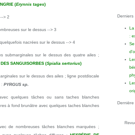
NGRIE (
Erynnis tages
)
Derniers a
 --> 2
La
nombreuses sur le dessus --> 3
: 
t quelquefois nacrées sur le dessus --> 4
Se 
d'o
s submarginales sur le dessus des quatre ailes ;
Le
 DES SANGUISORBES (
Spialia sertorius
)
bén
phy
ginales sur le dessus des ailes ; ligne postdiscale
Le
 :
PYRGUS sp.
ori
 avec quelques tâches ou sans taches blanches
Dernière 
ures à fond brunâtre avec quelques taches blanches
Revue
 avec de nombreuses tâches blanches marquées ;