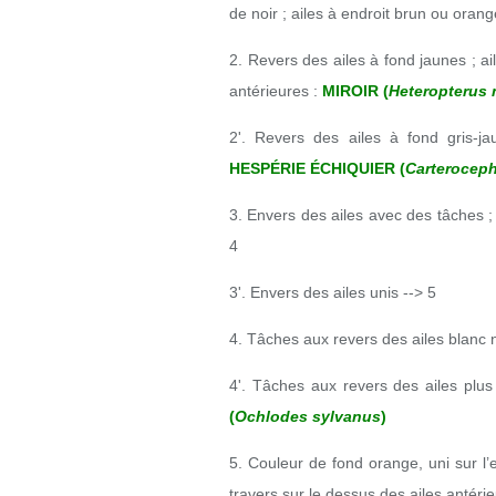
de noir ; ailes à endroit brun ou orang
2. Revers des ailes à fond jaunes ; ai
antérieures :
MIROIR (
Heteropterus
2'. Revers des ailes à fond gris-ja
HESPÉRIE ÉCHIQUIER (
Carterocep
3. Envers des ailes avec des tâches ;
4
3'. Envers des ailes unis --> 5
4. Tâches aux revers des ailes blanc 
4'. Tâches aux revers des ailes plus
(
Ochlodes sylvanus
)
5. Couleur de fond orange, uni sur l’
travers sur le dessus des ailes antérie