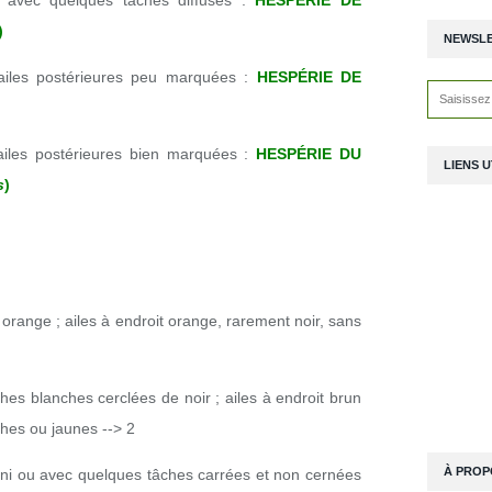
c avec quelques tâches diffuses :
HESPÉRIE DE
)
NEWSL
ailes postérieures peu marquées :
HESPÉRIE DE
ailes postérieures bien marquées :
HESPÉRIE DU
LIENS U
s
)
orange ; ailes à endroit orange, rarement noir, sans
hes blanches cerclées de noir ; ailes à endroit brun
hes ou jaunes --> 2
À PROP
uni ou avec quelques tâches carrées et non cernées