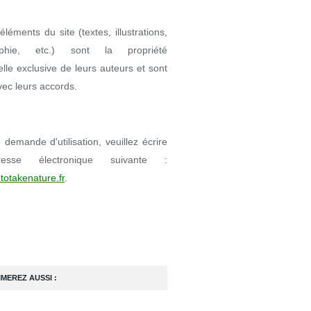
éléments du site (textes, illustrations,
aphie, etc.) sont la propriété
uelle exclusive de leurs auteurs et sont
avec leurs accords.
demande d'utilisation, veuillez écrire
resse électronique suivante :
totakenature.fr
.
IMEREZ AUSSI :