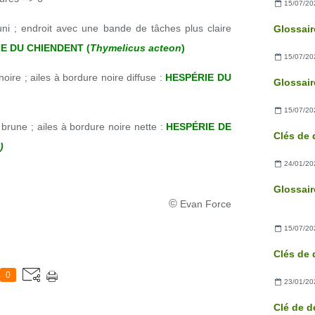
15/07/20
uni ; endroit avec une bande de tâches plus claire
E DU CHIENDENT (
Thymelicus acteon
)
15/07/20
ire ; ailes à bordure noire diffuse :
HESPÉRIE DU
15/07/20
brune ; ailes à bordure noire nette :
HESPÉRIE DE
)
24/01/20
©
Evan Force
15/07/20
0
23/01/20