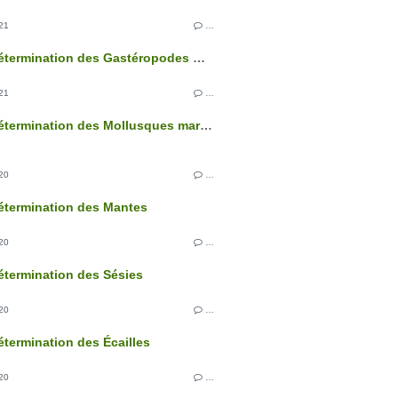
21
…
Clé de détermination des Gastéropodes marins
21
…
Clé de détermination des Mollusques marins
20
…
étermination des Mantes
20
…
étermination des Sésies
20
…
étermination des Écailles
20
…