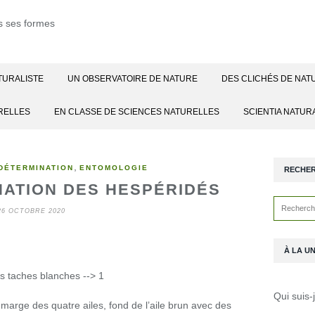
TURALISTE
UN OBSERVATOIRE DE NATURE
DES CLICHÉS DE NAT
RELLES
EN CLASSE DE SCIENCES NATURELLES
SCIENTIA NATUR
,
DÉTERMINATION
ENTOMOLOGIE
RECHE
NATION DES HESPÉRIDÉS
26 OCTOBRE 2020
À LA U
s taches blanches --> 1
Qui suis-
a marge des quatre ailes, fond de l’aile brun avec des