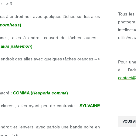
e --> 3
Tous les 
les à endroit noir avec quelques tâches sur les ailes
photogr
 morpheus
)
intellect
une ; ailes à endroit couvert de tâches jaunes :
utilisés 
halus palaemon
)
 endroit des ailes avec quelques tâches oranges -->
Pour une 
à l'ad
contact@
nacré :
COMMA (
Hesperia comma
)
 claires ; ailes ayant peu de contraste :
SYLVAINE
VOUS A
endroit et l’envers, avec parfois une bande noire en
ures --> 6