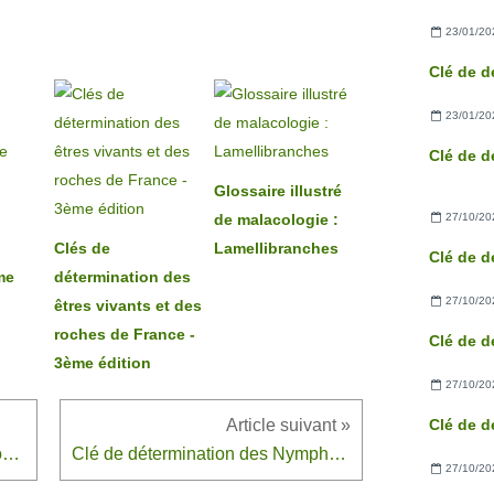
23/01/20
23/01/20
Glossaire illustré
27/10/20
de malacologie :
Clés de
Lamellibranches
Clé de d
me
détermination des
27/10/20
êtres vivants et des
roches de France -
Clé de d
3ème édition
27/10/20
Clé de d
Clé de détermination des Papilionoïdés
Clé de détermination des Nymphalidés
27/10/20