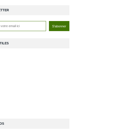
ETTER
TILES
OS