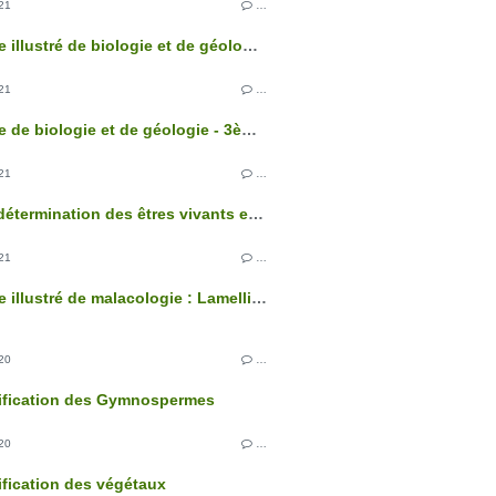
21
…
Glossaire illustré de biologie et de géologie - 3ème édition
21
…
Glossaire de biologie et de géologie - 3ème édition
21
…
Clés de détermination des êtres vivants et des roches de France - 3ème édition
21
…
Glossaire illustré de malacologie : Lamellibranches
20
…
sification des Gymnospermes
20
…
ification des végétaux