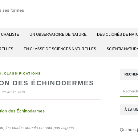
TURALISTE
UN OBSERVATOIRE DE NATURE
DES CLICHÉS DE NAT
RELLES
EN CLASSE DE SCIENCES NATURELLES
SCIENTIA NATUR
,
S
CLASSIFICATIONS
RECHE
ION DES ÉCHINODERMES
23 AOÛT 2020
À LA U
ation des Échinodermes
on, les clades actuels ne sont pas alignés.
Qui suis-