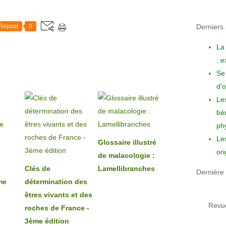
Derniers a
Repost
0
La
: 
Se 
d'o
Le
bén
phy
Le
Glossaire illustré
ori
de malacologie :
Clés de
Lamellibranches
Dernière 
me
détermination des
êtres vivants et des
Revue
roches de France -
3ème édition