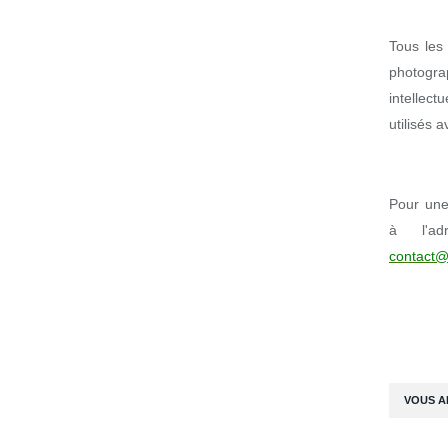
Tous les 
photogr
intellect
utilisés 
Pour une 
à l'ad
contact@
VOUS A