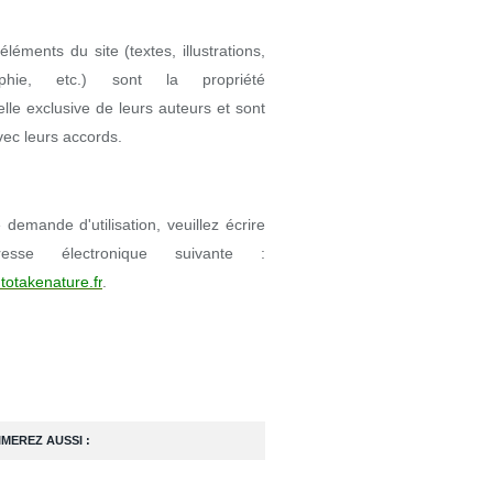
éléments du site (textes, illustrations,
aphie, etc.) sont la propriété
uelle exclusive de leurs auteurs et sont
avec leurs accords.
demande d'utilisation, veuillez écrire
resse électronique suivante :
totakenature.fr
.
IMEREZ AUSSI :