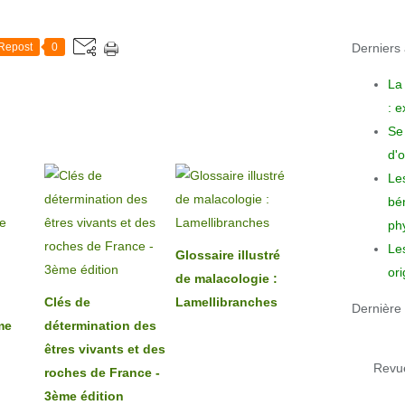
Derniers a
Repost
0
La
: 
Se 
d'o
Le
bén
phy
Le
Glossaire illustré
ori
de malacologie :
Clés de
Lamellibranches
Dernière 
me
détermination des
êtres vivants et des
Revue
roches de France -
3ème édition