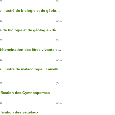
21
…
Glossaire illustré de biologie et de géologie - 3ème édition
21
…
Glossaire de biologie et de géologie - 3ème édition
21
…
Clés de détermination des êtres vivants et des roches de France - 3ème édition
21
…
Glossaire illustré de malacologie : Lamellibranches
20
…
sification des Gymnospermes
20
…
ification des végétaux