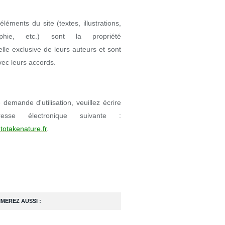
éléments du site (textes, illustrations,
aphie, etc.) sont la propriété
uelle exclusive de leurs auteurs et sont
avec leurs accords.
demande d'utilisation, veuillez écrire
resse électronique suivante :
totakenature.fr
.
IMEREZ AUSSI :