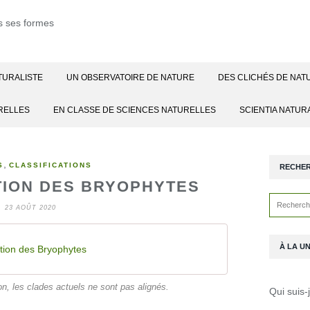
TURALISTE
UN OBSERVATOIRE DE NATURE
DES CLICHÉS DE NAT
RELLES
EN CLASSE DE SCIENCES NATURELLES
SCIENTIA NATUR
,
S
CLASSIFICATIONS
RECHE
TION DES BRYOPHYTES
23 AOÛT 2020
À LA U
ation des Bryophytes
on, les clades actuels ne sont pas alignés.
Qui suis-