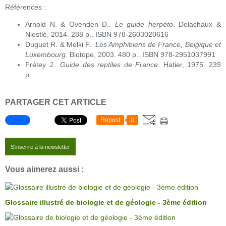
Références :
Arnold N. & Ovenden D..
Le guide herpéto
. Delachaux &
Niestlé, 2014. 288 p.. ISBN 978-2603020616
Duguet R. & Melki F..
Les Amphibiens de France, Belgique et
Luxembourg
. Biotope, 2003. 480 p.. ISBN 978-2951037991
Frétey J..
Guide des reptiles de France
. Hatier, 1975. 239
p..
PARTAGER CET ARTICLE
Repost
0
S'inscrire à la newsletter
Vous aimerez aussi :
Glossaire illustré de biologie et de géologie - 3ème édition