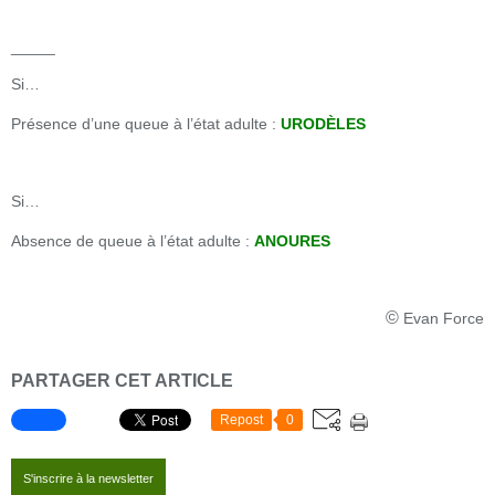
_____
Si…
Présence d’une queue à l’état adulte :
URODÈLES
Si…
Absence de queue à l’état adulte :
ANOURES
©
Evan Force
PARTAGER CET ARTICLE
Repost
0
S'inscrire à la newsletter