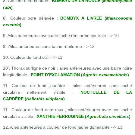
8. Couleur ocre chaude :
BOMBYX DE LA RONCE (
Macrothylacia
rubi
)
8'. Couleur ocre délavée :
BOMBYX À LIVRÉE (
Malacosoma
neustria
)
9. Ailes antérieures avec une tache réniforme centrale --> 10
9'. Ailes antérieures sans tache réniforme --> 12
10. Couleur de fond clair --> 11
10'. Thorax surligné de noir ; ailes antérieures avec une barre noire
longitudinale :
POINT D’EXCLAMATION (
Agrotis exclamationis
)
11. Couleur de fond jaunâtre ; ailes antérieures sans tache
circulaire nettement visible :
NOCTUELLE DE LA
CARDÈRE (
Heliothis viriplaca
)
11'. Couleur de fond ocre-roux ; ailes antérieures avec une tache
circulaire visible :
XANTHIE FERRUGINÉE (
Agrochola circellaris
)
12. Ailes antérieures à couleur de fond jaune dominante --> 13