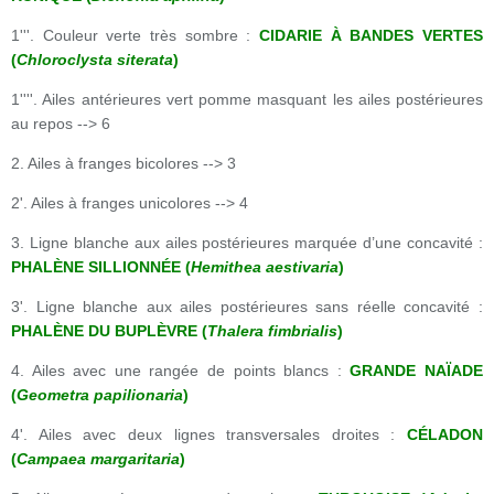
1'''. Couleur verte très sombre :
CIDARIE À BANDES VERTES
(
Chloroclysta siterata
)
1''''. Ailes antérieures vert pomme masquant les ailes postérieures
au repos --> 6
2. Ailes à franges bicolores --> 3
2'. Ailes à franges unicolores --> 4
3. Ligne blanche aux ailes postérieures marquée d’une concavité :
PHALÈNE SILLIONNÉE (
Hemithea aestivaria
)
3'. Ligne blanche aux ailes postérieures sans réelle concavité :
PHALÈNE DU BUPLÈVRE (
Thalera fimbrialis
)
4. Ailes avec une rangée de points blancs :
GRANDE NAÏADE
(
Geometra papilionaria
)
4'. Ailes avec deux lignes transversales droites :
CÉLADON
(
Campaea margaritaria
)