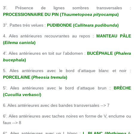
3'. Présence de lignes sombres transversales :
PROCESSIONNAIRE DU PIN (
Thaumetopoea pityocampa
)
3''. Pattes très velues :
PUDIBONDE (
Calliteara pudibunda
)
4. Ailes antérieures recouvrantes au repos :
MANTEAU PÂLE
(
Eilema caniola
)
4'. Ailes antérieures en toit sur l’abdomen :
BUCÉPHALE (
Phalera
bucephala
)
5. Ailes antérieures avec le bord d’attaque blanc et noir :
PORCELAINE (
Pheosia tremula
)
5'. Ailes antérieures avec le bord d’attaque brun :
BRÈCHE
(
Cucullia verbasci
)
6. Ailes antérieures avec des bandes transversales --> 7
6'. Ailes antérieures avec taches noires en forme de V, enclume ou
faux --> 8
6''. Ailes antérieures avec un L blanc :
L BLANC (
Mythimna l-