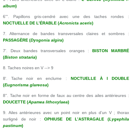
album
)
6'''. Papillons gris-cendré avec une des taches rondes :
NOCTUELLE DE L’ÉRABLE (
Acronicta aceris
)
7. Alternance de bandes transversales claires et sombres :
PASSAGÈRE (
Dysgonia algira
)
7'. Deux bandes transversales oranges :
BISTON MARBRÉ
(
Biston strataria
)
8. Taches noires en V --> 9
8'. Tache noir en enclume :
NOCTUELLE À I DOUBLE
(
Eugnorisma glareosa
)
8''. Tache noir en forme de faux au centre des ailes antérieures :
DOUCETTE (
Apamea lithoxylaea
)
9. Ailes antérieures avec un point noir en plus d’un V ; thorax
surligné de noir :
OPHIUSE DE L’ASTRAGALE (
Lygephila
pastinum
)