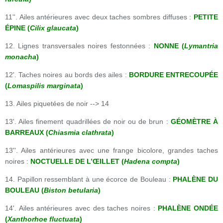
11''. Ailes antérieures avec deux taches sombres diffuses :
PETITE
ÉPINE (
Cilix glaucata
)
12. Lignes transversales noires festonnées :
NONNE (
Lymantria
monacha
)
12'. Taches noires au bords des ailes :
BORDURE ENTRECOUPÉE
(
Lomaspilis marginata
)
13. Ailes piquetées de noir --> 14
13'. Ailes finement quadrillées de noir ou de brun :
GÉOMÈTRE À
BARREAUX (
Chiasmia clathrata
)
13''. Ailes antérieures avec une frange bicolore, grandes taches
noires :
NOCTUELLE DE L’ŒILLET (
Hadena compta
)
14. Papillon ressemblant à une écorce de Bouleau :
PHALÈNE DU
BOULEAU (
Biston betularia
)
14'. Ailes antérieures avec des taches noires :
PHALÈNE ONDÉE
(
Xanthorhoe fluctuata
)