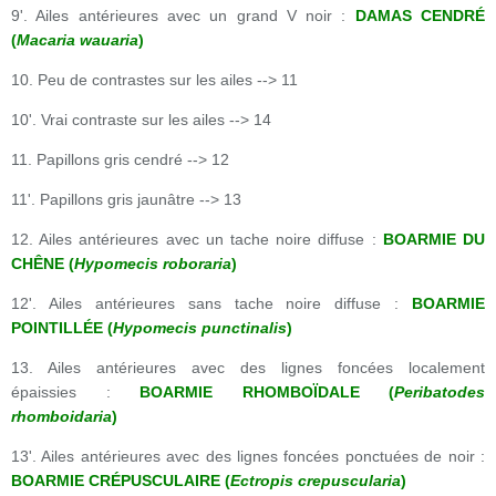
9'. Ailes antérieures avec un grand V noir :
DAMAS CENDRÉ
(
Macaria wauaria
)
10. Peu de contrastes sur les ailes --> 11
10'. Vrai contraste sur les ailes --> 14
11. Papillons gris cendré --> 12
11'. Papillons gris jaunâtre --> 13
12. Ailes antérieures avec un tache noire diffuse :
BOARMIE DU
CHÊNE (
Hypomecis roboraria
)
12'. Ailes antérieures sans tache noire diffuse :
BOARMIE
POINTILLÉE (
Hypomecis punctinalis
)
13. Ailes antérieures avec des lignes foncées localement
épaissies :
BOARMIE RHOMBOÏDALE (
Peribatodes
rhomboidaria
)
13'. Ailes antérieures avec des lignes foncées ponctuées de noir :
BOARMIE CRÉPUSCULAIRE (
Ectropis crepuscularia
)