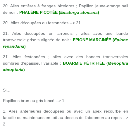
20. Ailes entières à franges bicolores ; Papillon jaune-orange sali
de noir :
PHALÈNE PICOTÉE (
Ematurga atomaria
)
20'. Ailes découpées ou festonnées --> 21
21. Ailes découpées en arrondis ; ailes avec une bande
transversale grise surlignée de noir :
EPIONE MARGINÉE (
Epione
repandaria
)
21'. Ailes festonnées ; ailes avec des bandes transversales
sombres d’épaisseur variable :
BOARMIE PÉTRIFIÉE (
Menophra
abruptaria
)
Si…
Papillons brun ou gris foncé --> 1
1. Ailes antérieures découpées ou avec un apex recourbé en
faucille ou maintenues en toit au-dessus de l’abdomen au repos -->
2