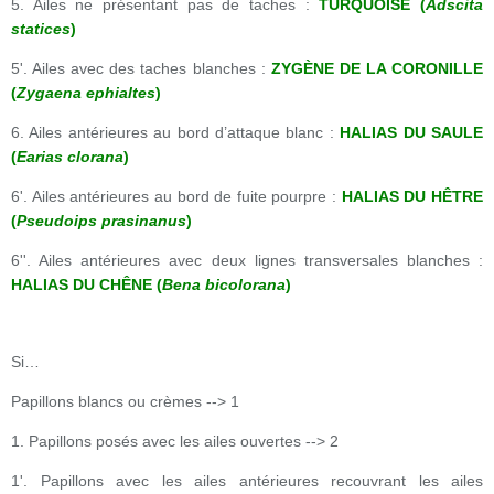
5. Ailes ne présentant pas de taches :
TURQUOISE (
Adscita
statices
)
5'. Ailes avec des taches blanches :
ZYGÈNE DE LA CORONILLE
(
Zygaena ephialtes
)
6. Ailes antérieures au bord d’attaque blanc :
HALIAS DU SAULE
(
Earias clorana
)
6'. Ailes antérieures au bord de fuite pourpre :
HALIAS DU HÊTRE
(
Pseudoips prasinanus
)
6''. Ailes antérieures avec deux lignes transversales blanches :
HALIAS DU CHÊNE (
Bena bicolorana
)
Si…
Papillons blancs ou crèmes --> 1
1. Papillons posés avec les ailes ouvertes --> 2
1'. Papillons avec les ailes antérieures recouvrant les ailes