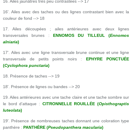
16. Ailes jaunâtres très peu contrastées --> 17
16'. Ailes avec des taches ou des lignes contrastant bien avec la
couleur de fond --> 18
17. Ailes découpées ; ailes antérieures avec deux lignes
transversales brunes :
ENNOMOS DU TILLEUL (
Ennomos
alniaria
)
17'. Ailes avec une ligne transversale brune continue et une ligne
transversale de petits points noirs :
EPHYRE PONCTUÉE
(
Cyclophora punctaria
)
18. Présence de taches --> 19
18'. Présence de lignes ou bandes --> 20
19. Ailes antérieures avec une tache claire et une tache sombre sur
le bord d’attaque :
CITRONNELLE ROUILLÉE (
Opisthograptis
luteolata
)
19'. Présence de nombreuses taches donnant une coloration type
panthère :
PANTHÈRE (
Pseudopanthera macularia
)