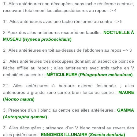
1'. Ailes antérieures non découpées, sans tache réniforme centrale,
recouvrant totalement les ailes postérieures au repos --> 4
1''. Ailes antérieures avec une tache réniforme au centre --> 8
2. Apex des ailes antérieures recourbé en faucille :
NOCTUELLE À
MUSEAU (
Hypena proboscidalis
)
2'. Ailes antérieures en toit au-dessus de l’abdomen au repos --> 3
2''. Ailes antérieures très découpées donnant un aspect de point de
flèche effilée au repos ; ailes antérieures avec trois tache en V
emboitées au centre :
MÉTICULEUSE (
Phlogophora meticulosa
)
2'''. Ailes antérieures à bordure externe festonnée ; ailes
antérieures à grande zone carrée brun foncé au centre :
MAURE
(
Mormo maura
)
3. Présence d’un
blanc au centre des ailes antérieures :
GAMMA
l
(
Autographa gamma
)
3'. Ailes découpées ; présence d’un V blanc central au revers des
ailes postérieures :
ENNOMOS ILLUNAIRE (
Selenia dentaria
)