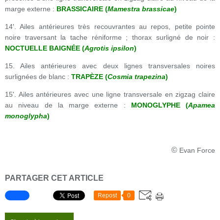
marge externe :
BRASSICAIRE (
Mamestra brassicae
)
14'. Ailes antérieures très recouvrantes au repos, petite pointe
noire traversant la tache réniforme ; thorax surligné de noir :
NOCTUELLE BAIGNÉE (
Agrotis ipsilon
)
15. Ailes antérieures avec deux lignes transversales noires
surlignées de blanc :
TRAPÈZE (
Cosmia trapezina
)
15'. Ailes antérieures avec une ligne transversale en zigzag claire
au niveau de la marge externe :
MONOGLYPHE (
Apamea
monoglypha
)
©
Evan Force
PARTAGER CET ARTICLE
Repost
0