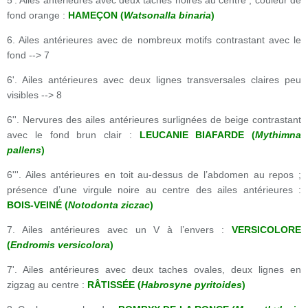
5'. Ailes antérieures avec deux taches noires au centre ; couleur de
fond orange :
HAMEÇON (
Watsonalla binaria
)
6. Ailes antérieures avec de nombreux motifs contrastant avec le
fond --> 7
6'. Ailes antérieures avec deux lignes transversales claires peu
visibles --> 8
6''. Nervures des ailes antérieures surlignées de beige contrastant
avec le fond brun clair :
LEUCANIE BIAFARDE (
Mythimna
pallens
)
6'''. Ailes antérieures en toit au-dessus de l’abdomen au repos ;
présence d’une virgule noire au centre des ailes antérieures :
BOIS-VEINÉ (
Notodonta ziczac
)
7. Ailes antérieures avec un V à l’envers :
VERSICOLORE
(
Endromis versicolora
)
7'. Ailes antérieures avec deux taches ovales, deux lignes en
zigzag au centre :
RÂTISSÉE (
Habrosyne pyritoides
)