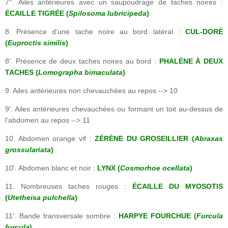
7''. Ailes antérieures avec un saupoudrage de taches noires :
ÉCAILLE TIGRÉE (
Spilosoma lubricipeda
)
8. Présence d’une tache noire au bord latéral :
CUL-DORÉ
(
Euproctis similis
)
8'. Présence de deux taches noires au bord :
PHALÈNE À DEUX
TACHES (
Lomographa bimaculata
)
9. Ailes antérieures non chevauchées au repos --> 10
9'. Ailes antérieures chevauchées ou formant un toit au-dessus de
l’abdomen au repos --> 11
10. Abdomen orange vif :
ZÉRÈNE DU GROSEILLIER (
Abraxas
grossulariata
)
10'. Abdomen blanc et noir :
LYNX (
Cosmorhoe ocellata
)
11. Nombreuses taches rouges :
ÉCAILLE DU MYOSOTIS
(
Utetheisa pulchella
)
11'. Bande transversale sombre :
HARPYE FOURCHUE (
Furcula
furcula
)