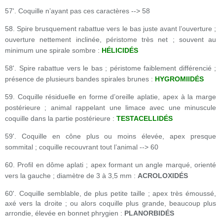
57'. Coquille n’ayant pas ces caractères --> 58
58. Spire brusquement rabattue vers le bas juste avant l’ouverture ;
ouverture nettement inclinée, péristome très net ; souvent au
minimum une spirale sombre :
HÉLICIDÉS
58'. Spire rabattue vers le bas ; péristome faiblement différencié ;
présence de plusieurs bandes spirales brunes :
HYGROMIIDÉS
59. Coquille résiduelle en forme d’oreille aplatie, apex à la marge
postérieure ; animal rappelant une limace avec une minuscule
coquille dans la partie postérieure :
TESTACELLIDÉS
59'. Coquille en cône plus ou moins élevée, apex presque
sommital ; coquille recouvrant tout l’animal --> 60
60. Profil en dôme aplati ; apex formant un angle marqué, orienté
vers la gauche ; diamètre de 3 à 3,5 mm :
ACROLOXIDÉS
60'. Coquille semblable, de plus petite taille ; apex très émoussé,
axé vers la droite ; ou alors coquille plus grande, beaucoup plus
arrondie, élevée en bonnet phrygien :
PLANORBIDÉS