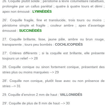
26. Coquille plutôt solide ; péristome à lèvre columellaire rabattues,
prolongée par un callus pariétal ; quatre à quatre tours et démi ;
apex non émousé :
LYMNÉIDÉS
26'. Coquille fragile, fine et translucide, trois tours ou moins ;
péristome simple et fragile ; couleur ambre ; apex d’avantage
émoussé :
SUCCINÉIDÉS
27. Coquille brillante, lisse, jaune pâle, ambre ou brun rouge,
transparente ; tours peu bombés :
COCHLICOPIDÉS
27'. Critères différents ; si la coquille est brillante, elle présente
toujours un relief --> 28
28. Coquille conique ou sinon fortement conique, présentant des
stries plus ou moins marquées --> 29
28'. Coquille non conique, plutôt lisse avec ou non présence de
stries --> 31
29. Coquille d’environ 2 mm de haut :
VALLONIIDÉS
29'. Coquille de plus de 8 mm de haut --> 30