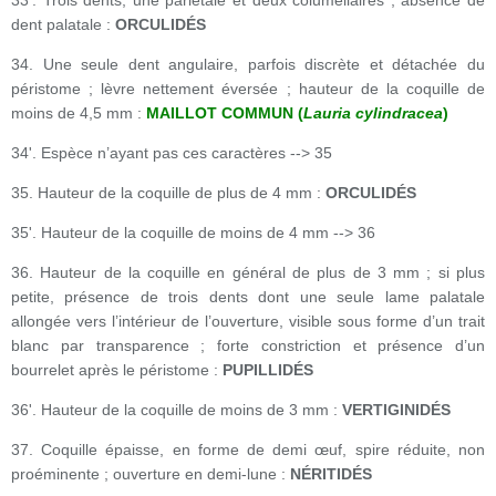
33'. Trois dents, une pariétale et deux columellaires ; absence de
dent palatale :
ORCULIDÉS
34. Une seule dent angulaire, parfois discrète et détachée du
péristome ; lèvre nettement éversée ; hauteur de la coquille de
moins de 4,5 mm :
MAILLOT COMMUN (
Lauria cylindracea
)
34'. Espèce n’ayant pas ces caractères --> 35
35. Hauteur de la coquille de plus de 4 mm :
ORCULIDÉS
35'. Hauteur de la coquille de moins de 4 mm --> 36
36. Hauteur de la coquille en général de plus de 3 mm ; si plus
petite, présence de trois dents dont une seule lame palatale
allongée vers l’intérieur de l’ouverture, visible sous forme d’un trait
blanc par transparence ; forte constriction et présence d’un
bourrelet après le péristome :
PUPILLIDÉS
36'. Hauteur de la coquille de moins de 3 mm :
VERTIGINIDÉS
37. Coquille épaisse, en forme de demi œuf, spire réduite, non
proéminente ; ouverture en demi-lune :
NÉRITIDÉS