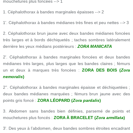
mouchetures plus foncées --> 1
1. Céphalothorax à bandes marginales épaisses --> 2
1'. Céphalothorax à bandes médianes très fines et peu nettes --> 3
2. Céphalothorax brun jaune avec deux bandes médianes foncées
très larges et à bords déchiquetés ; taches sombres latéralement
derrière les yeux médians postérieurs :
ZORA MANICATA
2'. Céphalothorax à bandes marginales foncées et deux bandes
médianes très larges, plus larges que les bandes claires ; fémurs
un et deux à marques très foncées :
ZORA DES BOIS (
Zora
nemoralis
)
2''. Céphalothorax à bandes marginales épaisse et déchiquetées ;
deux bandes médianes marquées ; fémurs brun jaune avec des
points gris foncé :
ZORA LÉOPARD (
Zora pardalis
)
3. Abdomen sans bandes bien définies, parsemé de points et
mouchetures plus foncés :
ZORA À BRACELET (
Zora armillata
)
3'. Des yeux à l’abdomen, deux bandes sombres étroites encadrant