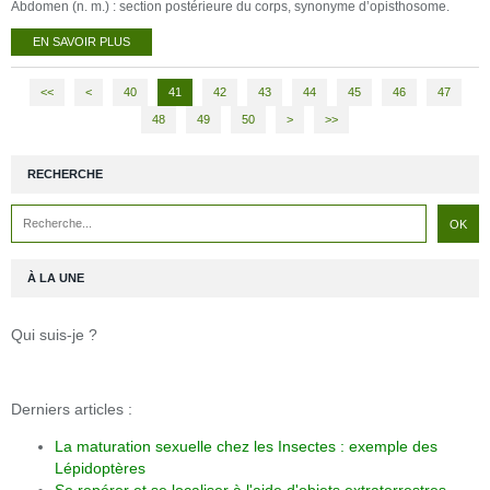
Abdomen (n. m.) : section postérieure du corps, synonyme d’opisthosome.
EN SAVOIR PLUS
<<
<
10
20
30
40
41
42
43
44
45
46
47
48
49
50
60
>
>>
RECHERCHE
À LA UNE
Qui suis-je ?
Derniers articles :
La maturation sexuelle chez les Insectes : exemple des
Lépidoptères
Se repérer et se localiser à l'aide d'objets extraterrestres