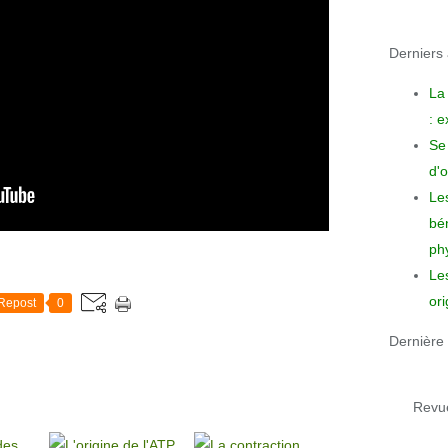
Derniers a
La
: 
Se 
d'o
Le
bén
phy
Le
ori
Repost
0
Dernière 
Revue