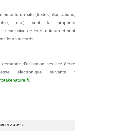
éléments du site (textes, illustrations,
aphie, etc.) sont la propriété
uelle exclusive de leurs auteurs et sont
avec leurs accords.
demande d'utilisation, veuillez écrire
resse électronique suivante :
totakenature.fr
.
IMEREZ AUSSI :