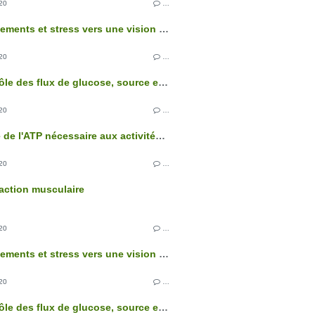
20
…
Comportements et stress vers une vision intégrée de l'organisme
20
…
Le contrôle des flux de glucose, source essentielle d'énergie des cellules
20
…
L'origine de l'ATP nécessaire aux activités cellulaires
20
…
action musculaire
20
…
Comportements et stress vers une vision intégrée de l'organisme
20
…
Le contrôle des flux de glucose, source essentielle d'énergie des cellules