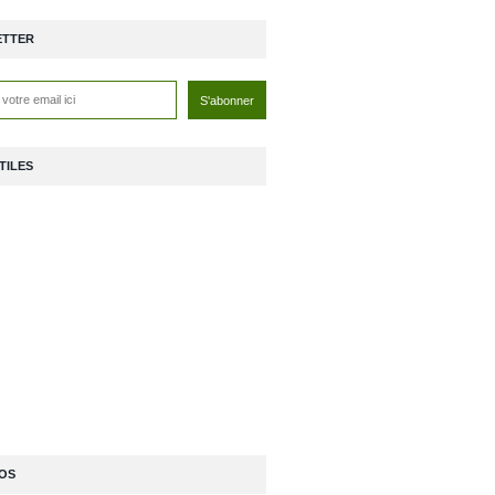
ETTER
TILES
OS