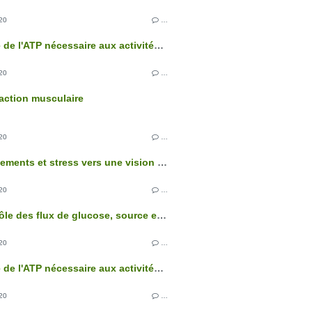
20
…
L'origine de l'ATP nécessaire aux activités cellulaires
20
…
action musculaire
20
…
Comportements et stress vers une vision intégrée de l'organisme
20
…
Le contrôle des flux de glucose, source essentielle d'énergie des cellules
20
…
L'origine de l'ATP nécessaire aux activités cellulaires
20
…