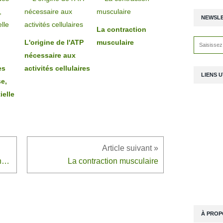
NEWSL
La contraction
L'origine de l'ATP
musculaire
nécessaire aux
es
activités cellulaires
LIENS U
se,
ielle
Un exemple de communication nerveuse : les réflexes
La contraction musculaire
À PROP