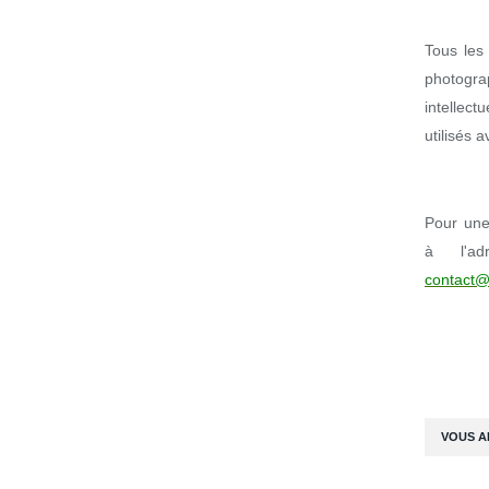
Tous les 
photogr
intellect
utilisés 
Pour une 
à l'ad
contact@
VOUS A