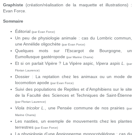
Graphiste
(création/réalisation de la maquette et illustrations) :
Evan Force.
Sommaire
Éditorial
(par Evan Force)
Un peu de physiologie animale : cas du Lombric commun,
une Annélide oligochète
(par Evan Force)
Quelques mots sur l'Escargot de Bourgogne, un
Eumollusque gastéropode
(par Marine Charra)
Et si on parlait Vipère ? La Vipère aspic,
Vipera aspis L.
(par
Florian Laurence)
Dossier : La reptation chez les animaux ou un mode de
locomotion apode
(par Evan Force)
Suivi des populations de Reptiles et d’Amphibiens sur le site
de la Faculté des Sciences et Techniques de Saint-Étienne
(par Florian Laurence)
Viola tricolor L.
, une Pensée commune de nos prairies
(par
Marine Charra)
Les nasties, un exemple de mouvements chez les plantes
terrestres
(par Evan Force)
La physiologie d’une Angiosperme monocotylédone : cas du