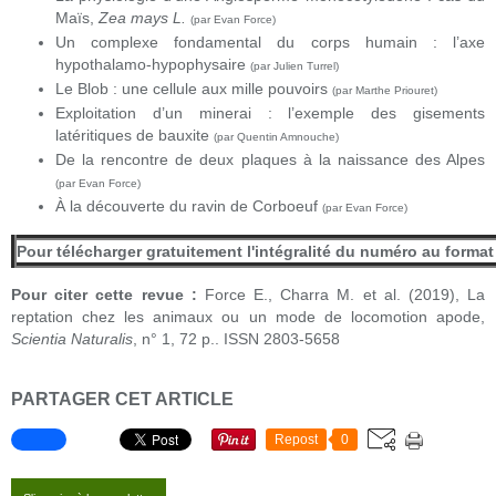
Maïs,
Zea mays L.
(par Evan Force)
Un complexe fondamental du corps humain : l’axe
hypothalamo-hypophysaire
(par Julien Turrel)
Le Blob : une cellule aux mille pouvoirs
(par Marthe Priouret)
Exploitation d’un minerai : l’exemple des gisements
latéritiques de bauxite
(par Quentin Amnouche)
De la rencontre de deux plaques à la naissance des Alpes
(par Evan Force)
À la découverte du ravin de Corboeuf
(par Evan Force)
Pour télécharger gratuitement l'intégralité du numéro au format
Pour citer cette revue :
Force E., Charra M. et al. (2019), La
reptation chez les animaux ou un mode de locomotion apode,
Scientia Naturalis
, n° 1, 72 p..
ISSN 2803-5658
PARTAGER CET ARTICLE
Repost
0