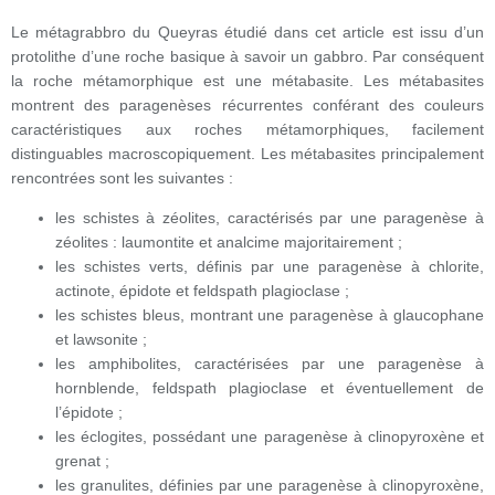
Le métagrabbro du Queyras étudié dans cet article est issu d’un
protolithe d’une roche basique à savoir un gabbro. Par conséquent
la roche métamorphique est une métabasite. Les métabasites
montrent des paragenèses récurrentes conférant des couleurs
caractéristiques aux roches métamorphiques, facilement
distinguables macroscopiquement. Les métabasites principalement
rencontrées sont les suivantes :
les schistes à zéolites, caractérisés par une paragenèse à
zéolites : laumontite et analcime majoritairement ;
les schistes verts, définis par une paragenèse à chlorite,
actinote, épidote et feldspath plagioclase ;
les schistes bleus, montrant une paragenèse à glaucophane
et lawsonite ;
les amphibolites, caractérisées par une paragenèse à
hornblende, feldspath plagioclase et éventuellement de
l’épidote ;
les éclogites, possédant une paragenèse à clinopyroxène et
grenat ;
les granulites, définies par une paragenèse à clinopyroxène,