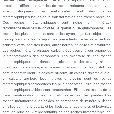
réaliser cette paragenèse. Selon la composition chimique du
protolithe, différentes familles de roches métamorphiques peuvent
être distinguées. Les métabasites sont des roches
métamorphiques issues de la transformation des roches basiques.
Ces roches métamorphiques sont riches en minéraux
ferromagnésiens tels la chlorite, le grenat ou le glaucophane. Les
roches les plus courantes sont celles ayant déjà fait l’objet d’une
description dans les paragraphes précédents : schistes à zéolites,
schistes verts, schistes bleus, amphibolites, éclogites et granulites.
Les roches métamorphiques carbonatées trouvent leur origine de
la transformation des carbonates. Les minéraux de ces roches
métamorphiques sont riches en calcium : calcite et aragonite, et
quelques fois en silice, magnésium ou aluminium si les protolithes
sont respectivement un calcaire siliceux, un calcaire dolomitique ou
un calcaire argileux. Les marbres et cipolins sont les roches
métamorphiques carbonatées les plus observées. Puis, des roches
métamorphiques acides sont rencontrées. Elles sont issues de la
transformation des roches magmatiques acides : les granites. Ces
roches métamorphiques acides se composent de minéraux riches
en silice comme le quartz et les fledspaths. Les gneiss et leptynites
sont les principaux représentants de ces roches métamorphiques.