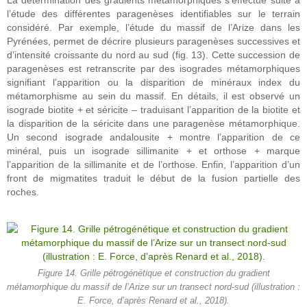
La détermination des gradients métamorphiques s’effectue suite à
l’étude des différentes paragenèses identifiables sur le terrain
considéré. Par exemple, l’étude du massif de l’Arize dans les
Pyrénées, permet de décrire plusieurs paragenèses successives et
d’intensité croissante du nord au sud (fig. 13). Cette succession de
paragenèses est retranscrite par des isogrades métamorphiques
signifiant l’apparition ou la disparition de minéraux index du
métamorphisme au sein du massif. En détails, il est observé un
isograde biotite + et séricite – traduisant l’apparition de la biotite et
la disparition de la séricite dans une paragenèse métamorphique.
Un second isograde andalousite + montre l’apparition de ce
minéral, puis un isograde sillimanite + et orthose + marque
l’apparition de la sillimanite et de l’orthose. Enfin, l’apparition d’un
front de migmatites traduit le début de la fusion partielle des
roches.
Figure 14. Grille pétrogénétique et construction du gradient
métamorphique du massif de l’Arize sur un transect nord-sud (illustration :
E. Force, d’après Renard et al., 2018).