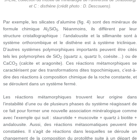
Ji-Elle, collection du musée de minéralogie de l’université de Strasbourg)
et C : disthène (crédit photo : D. Descouens).
Par exemple, les silicates d’alumine (fig. 4) sont des minéraux de
formule chimique Al
SiO
. Néanmoins, ils diffèrent par leur
2
5
structure cristallographique : l’andalousite et la sillimanite sont à
système orthorombique et le disthène est à système triclinique.
D’autres systèmes polymorphiques importants peuvent être cités
tels les polymorphes de SiO
(quartz
, quartz
, coésite…) ou de
a
b
2
CaCO
(calcite et aragonite). Ces réactions métamorphiques se
3
caractérisent par des transformations dites topochimiques, c’est-à-
dire des réactions à composition chimique de la roche constante, et
se déroulent dans un système fermé.
Les réactions métamorphiques trouvent leur origine dans
l’instabilité d’une ou de plusieurs phases du système réagissant de
ce fait pour former une nouvelle association minéralogique comme
avec l’exemple qui suit : staurotide + muscovite + quartz
biotite +
à
andalousite. Aussi, des réactions métasomatiques peuvent être
constatées. Il s’agit de réactions dans lesquelles se déroule un
changement de la composition du protolithe suite à un départ de