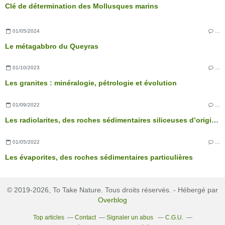
Clé de détermination des Mollusques marins
01/05/2024
…
Le métagabbro du Queyras
01/10/2023
…
Les granites : minéralogie, pétrologie et évolution
01/09/2022
…
Les radiolarites, des roches sédimentaires siliceuses d’origine biochimique
01/05/2022
…
Les évaporites, des roches sédimentaires particulières
© 2019-2026, To Take Nature. Tous droits réservés. - Hébergé par
Overblog
Top articles
Contact
Signaler un abus
C.G.U.