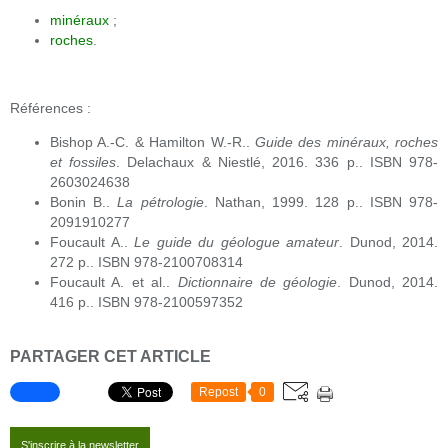
minéraux
;
roches
.
Références :
Bishop A.-C. & Hamilton W.-R..
Guide des minéraux, roches
et fossiles
. Delachaux & Niestlé, 2016. 336 p.. ISBN 978-
2603024638
Bonin B..
La pétrologie
. Nathan, 1999. 128 p.. ISBN 978-
2091910277
Foucault A..
Le guide du géologue amateur
. Dunod, 2014.
272 p.. ISBN 978-2100708314
Foucault A. et al..
Dictionnaire de géologie
. Dunod, 2014.
416 p.. ISBN 978-2100597352
PARTAGER CET ARTICLE
Repost
0
S'inscrire à la newsletter