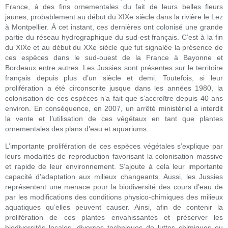
France, à des fins ornementales du fait de leurs belles fleurs
jaunes, probablement au début du XIXe siècle dans la rivière le Lez
à Montpellier. À cet instant, ces dernières ont colonisé une grande
partie du réseau hydrographique du sud-est français. C’est à la fin
du XIXe et au début du XXe siècle que fut signalée la présence de
ces espèces dans le sud-ouest de la France à Bayonne et
Bordeaux entre autres. Les Jussies sont présentes sur le territoire
français depuis plus d’un siècle et demi. Toutefois, si leur
prolifération a été circonscrite jusque dans les années 1980, la
colonisation de ces espèces n’a fait que s’accroître depuis 40 ans
environ. En conséquence, en 2007, un arrêté ministériel a interdit
la vente et l’utilisation de ces végétaux en tant que plantes
ornementales des plans d’eau et aquariums.
L’importante prolifération de ces espèces végétales s’explique par
leurs modalités de reproduction favorisant la colonisation massive
et rapide de leur environnement. S’ajoute à cela leur importante
capacité d’adaptation aux milieux changeants. Aussi, les Jussies
représentent une menace pour la biodiversité des cours d’eau de
par les modifications des conditions physico-chimiques des milieux
aquatiques qu’elles peuvent causer. Ainsi, afin de contenir la
prolifération de ces plantes envahissantes et préserver les
biodiversités locales, diverses techniques de luttes chimiques ou