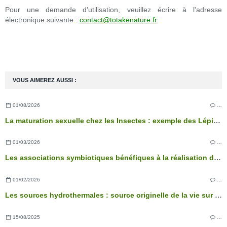
Pour une demande d'utilisation, veuillez écrire à l'adresse
électronique suivante :
contact@totakenature.fr
.
VOUS AIMEREZ AUSSI :
01/08/2026
…
La maturation sexuelle chez les Insectes : exemple des Lépidoptères
01/03/2026
…
Les associations symbiotiques bénéfiques à la réalisation des fonctions physiologiques de l’arbre
01/02/2026
…
Les sources hydrothermales : source originelle de la vie sur Terre ?
15/08/2025
…