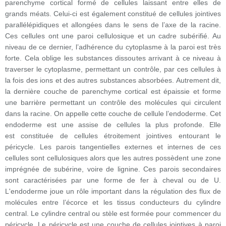
parenchyme cortical formé de cellules laissant entre elles de
grands méats. Celui-ci est également constitué de cellules jointives
parallélépidiques et allongées dans le sens de l’axe de la racine.
Ces cellules ont une paroi cellulosique et un cadre subérifié. Au
niveau de ce dernier, l’adhérence du cytoplasme à la paroi est très
forte. Cela oblige les substances dissoutes arrivant à ce niveau à
traverser le cytoplasme, permettant un contrôle, par ces cellules à
la fois des ions et des autres substances absorbées. Autrement dit,
la dernière couche de parenchyme cortical est épaissie et forme
une barrière permettant un contrôle des molécules qui circulent
dans la racine. On appelle cette couche de cellule l’endoderme. Cet
endoderme est une assise de cellules la plus profonde. Elle
est constituée de cellules étroitement jointives entourant le
péricycle. Les parois tangentielles externes et internes de ces
cellules sont cellulosiques alors que les autres possèdent une zone
imprégnée de subérine, voire de lignine. Ces parois secondaires
sont
caractérisées par une forme de fer à cheval ou de U.
L'endoderme joue un rôle important dans la régulation des flux de
molécules entre l’écorce et les tissus conducteurs du cylindre
central. Le cylindre central ou stèle est formée pour commencer du
péricycle. Le péricycle est une couche de cellules jointives à paroi