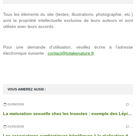
Tous les éléments du site (textes, illustrations, photographie, etc.)
sont la propriété intellectuelle exclusive de leurs auteurs et sont
utilisés avec leurs accords.
Pour une demande d'utilisation, veuillez écrire à l'adresse
électronique suivante :
contact@totakenature.fr
.
VOUS AIMEREZ AUSSI :
01/08/2026
…
La maturation sexuelle chez les Insectes : exemple des Lépidoptères
01/03/2026
…
Les associations symbiotiques bénéfiques à la réalisation des fonctions physiologiques de l’arbre