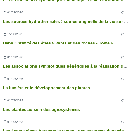
01/02/2026
…
Les sources hydrothermales : source originelle de la vie sur Terre ?
15/08/2025
…
Dans l'intimité des êtres vivants et des roches - Tome 6
01/03/2026
…
Les associations symbiotiques bénéfiques à la réalisation des fonctions physiologiques de l’arbre
01/02/2025
…
La lumière et le développement des plantes
01/07/2024
…
Les plantes au sein des agrosystèmes
01/09/2023
…
Les écosystèmes à travers le temps : des systèmes dynamiques