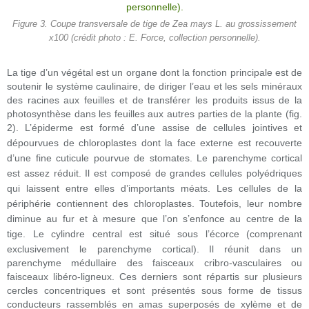
Figure 3. Coupe transversale de tige de Zea mays L. au grossissement
x100 (crédit photo : E. Force, collection personnelle).
La tige d’un végétal est un organe dont la fonction principale est de
soutenir le système caulinaire, de diriger l’eau et les sels minéraux
des racines aux feuilles et de transférer les produits issus de la
photosynthèse dans les feuilles aux autres parties de la plante (fig.
2).
L’épiderme est formé d’une assise de cellules jointives et
dépourvues de chloroplastes dont la face externe est recouverte
d’une fine cuticule pourvue de stomates. Le parenchyme cortical
est assez réduit. Il est composé de grandes cellules polyédriques
qui laissent entre elles d’importants méats. Les cellules de la
périphérie contiennent des chloroplastes. Toutefois, leur nombre
diminue au fur et à mesure que l’on s’enfonce au centre de la
tige.
Le cylindre central est situé sous l’écorce (comprenant
exclusivement le parenchyme cortical). Il réunit dans un
parenchyme médullaire des faisceaux cribro-vasculaires ou
faisceaux libéro-ligneux. Ces derniers sont répartis sur plusieurs
cercles concentriques et sont présentés sous forme de tissus
conducteurs rassemblés en amas superposés de xylème et de