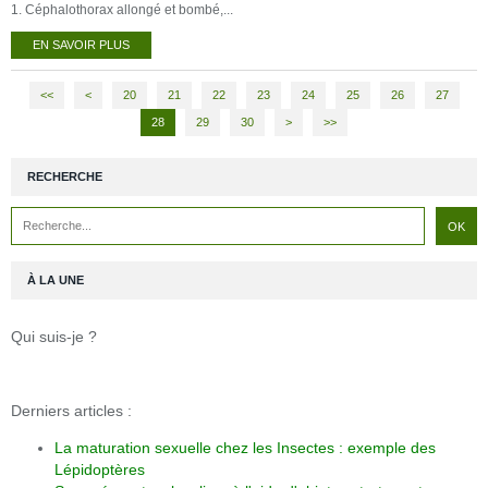
1. Céphalothorax allongé et bombé,...
EN SAVOIR PLUS
<<
<
10
20
21
22
23
24
25
26
27
28
29
30
40
50
60
70
80
>
>>
RECHERCHE
À LA UNE
Qui suis-je ?
Derniers articles :
La maturation sexuelle chez les Insectes : exemple des
Lépidoptères