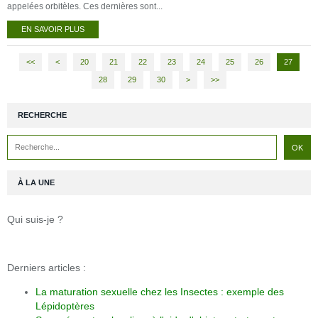
appelées orbitèles. Ces dernières sont...
EN SAVOIR PLUS
<<
<
10
20
21
22
23
24
25
26
27
28
29
30
40
50
60
70
80
>
>>
RECHERCHE
À LA UNE
Qui suis-je ?
Derniers articles :
La maturation sexuelle chez les Insectes : exemple des
Lépidoptères